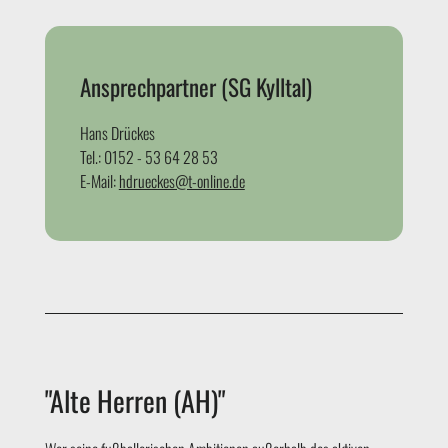
Ansprechpartner (SG Kylltal)
Hans Drückes
Tel.: 0152 - 53 64 28 53
E-Mail:
hdrueckes@t-online.de
"Alte Herren (AH)"