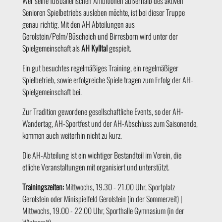
Wer seine fußballerischen Ambitionen außerhalb des aktiven
Senioren Spielbetriebs ausleben möchte, ist bei dieser Truppe
genau richtig. Mit den AH Abteilungen aus
Gerolstein/Pelm/Büscheich und Birresborn wird unter der
Spielgemeinschaft als
AH Kylltal
gespielt.
Ein gut besuchtes regelmäßiges Training, ein regelmäßiger
Spielbetrieb, sowie erfolgreiche Spiele tragen zum Erfolg der AH-
Spielgemeinschaft bei.
Zur Tradition gewordene gesellschaftliche Events, so der AH-
Wandertag, AH-Sportfest und der AH-Abschluss zum Saisonende,
kommen auch weiterhin nicht zu kurz.
Die AH-Abteilung ist ein wichtiger Bestandteil im Verein, die
etliche Veranstaltungen mit organisiert und unterstützt.
Trainingszeiten:
Mittwochs, 19.30 - 21.00 Uhr, Sportplatz
Gerolstein oder Minispielfeld Gerolstein (in der Sommerzeit)
|
Mittwochs, 19.00 - 22.00 Uhr, Sporthalle Gymnasium (in der