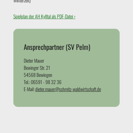
Winterzeit)
Spielplan der AH Kylltal als PDF-Datei ›
Ansprechpartner (SV Pelm)
Dieter Mauer
Bewinger Str. 21
54568 Bewingen
Tel.: 06591 - 98 32 36
E-Mail:
dieter.mauer@schmitz-waldwirtschaft.de